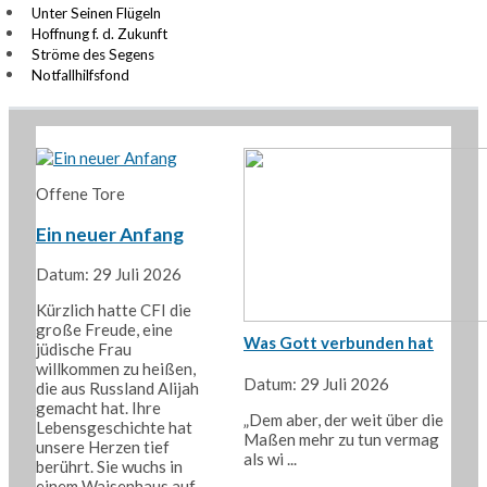
Unter Seinen Flügeln
Hoffnung f. d. Zukunft
Ströme des Segens
Notfallhilfsfond
Offene Tore
Ein neuer Anfang
Datum: 29 Juli 2026
Kürzlich hatte CFI die
große Freude, eine
Was Gott verbunden hat
jüdische Frau
willkommen zu heißen,
Datum: 29 Juli 2026
die aus Russland Alijah
gemacht hat. Ihre
„Dem aber, der weit über die
Lebensgeschichte hat
Maßen mehr zu tun vermag
unsere Herzen tief
als wi ...
berührt. Sie wuchs in
einem Waisenhaus auf.