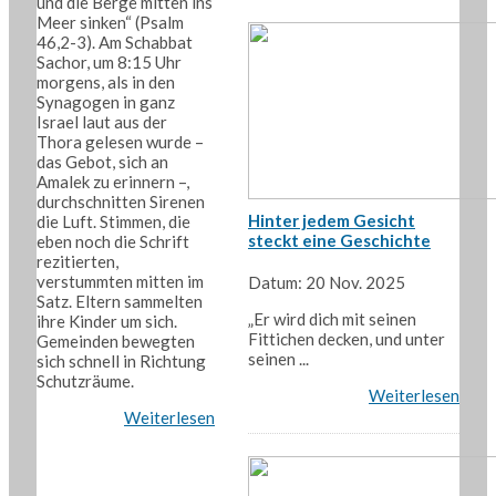
und die Berge mitten ins
Meer sinken“ (Psalm
46,2-3). Am Schabbat
Sachor, um 8:15 Uhr
morgens, als in den
Synagogen in ganz
Israel laut aus der
Thora gelesen wurde –
das Gebot, sich an
Amalek zu erinnern –,
durchschnitten Sirenen
Hinter jedem Gesicht
die Luft. Stimmen, die
steckt eine Geschichte
eben noch die Schrift
rezitierten,
verstummten mitten im
Datum: 20 Nov. 2025
Satz. Eltern sammelten
„Er wird dich mit seinen
ihre Kinder um sich.
Fittichen decken, und unter
Gemeinden bewegten
seinen ...
sich schnell in Richtung
Schutzräume.
Weiterlesen
Weiterlesen