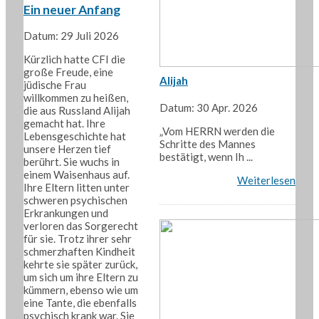
Ein neuer Anfang
Datum: 29 Juli 2026
Kürzlich hatte CFI die
große Freude, eine
Alijah
jüdische Frau
willkommen zu heißen,
Datum: 30 Apr. 2026
die aus Russland Alijah
gemacht hat. Ihre
„Vom HERRN werden die
Lebensgeschichte hat
Schritte des Mannes
unsere Herzen tief
bestätigt, wenn Ih ...
berührt. Sie wuchs in
einem Waisenhaus auf.
Weiterlesen
Ihre Eltern litten unter
schweren psychischen
Erkrankungen und
verloren das Sorgerecht
für sie. Trotz ihrer sehr
schmerzhaften Kindheit
kehrte sie später zurück,
um sich um ihre Eltern zu
kümmern, ebenso wie um
eine Tante, die ebenfalls
psychisch krank war. Sie