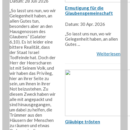
Datum: 28 Juli 2026
Ermutigung für die
„So lasst uns nun, wo wir
Glaubensgemeinschaft
Gelegenheit haben, an
allen Gutes tun,
Datum: 30 Apr. 2026
besonders aber an den
Hausgenossen des
„So lasst uns nun, wo wir
Glaubens“ (Galater
Gelegenheit haben, an allen
6,10). Es ist leider eine
Gutes ...
bittere Realität, dass
der Staat Israel
Weiterlesen
Todfeinde hat. Doch der
Herr der Heerscharen
ist mit Seinem Volk, und
wir haben das Privileg,
hier an ihrer Seite zu
sein, um ihnen in ihrer
Not beizustehen. Zu
diesem Zweck haben wir
alle mit angepackt und
sind hinausgegangen,
um dabei zu helfen, die
Trümmer aus den
Häusern der Menschen
Gläubige trösten
zu räumen und etwas