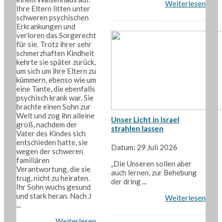
Weiterlesen
Ihre Eltern litten unter
schweren psychischen
Erkrankungen und
verloren das Sorgerecht
für sie. Trotz ihrer sehr
schmerzhaften Kindheit
kehrte sie später zurück,
um sich um ihre Eltern zu
kümmern, ebenso wie um
eine Tante, die ebenfalls
psychisch krank war. Sie
brachte einen Sohn zur
Welt und zog ihn alleine
Unser Licht in Israel
groß, nachdem der
strahlen lassen
Vater des Kindes sich
entschieden hatte, sie
Datum: 29 Juli 2026
wegen der schweren
familiären
„Die Unseren sollen aber
Verantwortung, die sie
auch lernen, zur Behebung
trug, nicht zu heiraten.
der dring ...
Ihr Sohn wuchs gesund
und stark heran. Nach J
Weiterlesen
...
Weiterlesen