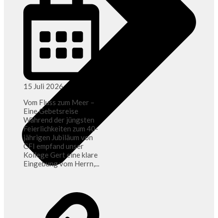
15 Juli 2026
Vom Fluss zum Meer –
Eine Gebetsreise
Während der jüngsten
Feierlichkeiten zum 40-
jährigen Jubiläum von
CFI empfand unser
Kollege Gert eine klare
Eingebung vom Herrn,...