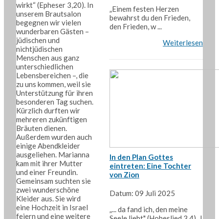
wirkt“ (Epheser 3,20). In
„Einem festen Herzen
unserem Brautsalon
bewahrst du den Frieden,
begegnen wir vielen
den Frieden, w ...
wunderbaren Gästen –
jüdischen und
Weiterlesen
nichtjüdischen
Menschen aus ganz
unterschiedlichen
Lebensbereichen –, die
zu uns kommen, weil sie
Unterstützung für ihren
besonderen Tag suchen.
Kürzlich durften wir
mehreren zukünftigen
Bräuten dienen.
Außerdem wurden auch
einige Abendkleider
ausgeliehen. Marianna
In den Plan Gottes
kam mit ihrer Mutter
eintreten: Eine Tochter
und einer Freundin.
von Zion
Gemeinsam suchten sie
zwei wunderschöne
Datum: 09 Juli 2025
Kleider aus. Sie wird
eine Hochzeit in Israel
„... da fand ich, den meine
feiern und eine weitere
Seele liebt" (Hoheslied 3,4). J