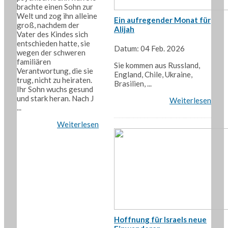
brachte einen Sohn zur
Welt und zog ihn alleine
Ein aufregender Monat für
groß, nachdem der
Alijah
Vater des Kindes sich
entschieden hatte, sie
Datum: 04 Feb. 2026
wegen der schweren
familiären
Sie kommen aus Russland,
Verantwortung, die sie
England, Chile, Ukraine,
trug, nicht zu heiraten.
Brasilien, ...
Ihr Sohn wuchs gesund
und stark heran. Nach J
Weiterlesen
...
Weiterlesen
Hoffnung für Israels neue