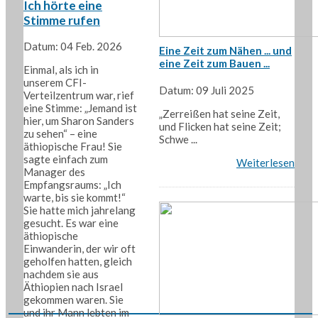
Ich hörte eine
Stimme rufen
Datum: 04 Feb. 2026
Eine Zeit zum Nähen ... und
eine Zeit zum Bauen ...
Einmal, als ich in
unserem CFI-
Datum: 09 Juli 2025
Verteilzentrum war, rief
eine Stimme: „Jemand ist
„Zerreißen hat seine Zeit,
hier, um Sharon Sanders
und Flicken hat seine Zeit;
zu sehen“ – eine
Schwe ...
äthiopische Frau! Sie
sagte einfach zum
Weiterlesen
Manager des
Empfangsraums: „Ich
warte, bis sie kommt!“
Sie hatte mich jahrelang
gesucht. Es war eine
äthiopische
Einwanderin, der wir oft
geholfen hatten, gleich
nachdem sie aus
Äthiopien nach Israel
gekommen waren. Sie
und ihr Mann lebten im