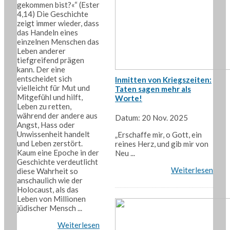
gekommen bist?«“ (Ester
4,14) Die Geschichte
zeigt immer wieder, dass
das Handeln eines
einzelnen Menschen das
Leben anderer
tiefgreifend prägen
kann. Der eine
entscheidet sich
Inmitten von Kriegszeiten:
vielleicht für Mut und
Taten sagen mehr als
Mitgefühl und hilft,
Worte!
Leben zu retten,
während der andere aus
Datum: 20 Nov. 2025
Angst, Hass oder
Unwissenheit handelt
„Erschaffe mir, o Gott, ein
und Leben zerstört.
reines Herz, und gib mir von
Kaum eine Epoche in der
Neu ...
Geschichte verdeutlicht
Weiterlesen
diese Wahrheit so
anschaulich wie der
Holocaust, als das
Leben von Millionen
jüdischer Mensch ...
Weiterlesen