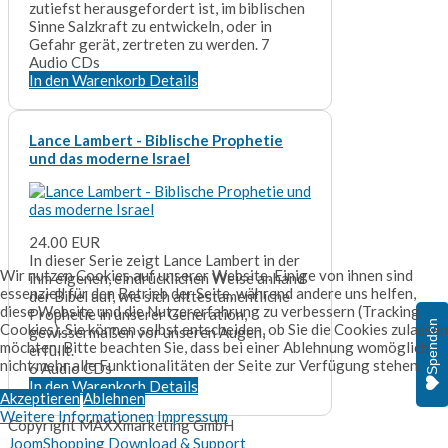
zutiefst herausgefordert ist, im biblischen
Sinne Salzkraft zu entwickeln, oder in
Gefahr gerät, zertreten zu werden. 7
Audio CDs
In den Warenkorb
Details
Lance Lambert - Biblische Prophetie
und das moderne Israel
24.00 EUR
In dieser Serie zeigt Lance Lambert in der
Wir nutzen Cookies auf unserer Website. Einige von ihnen sind
ihm eigenen, eindrücklichen Weise anhand
essenziell für den Betrieb der Seite, während andere uns helfen,
der Bibel auf, wie sich alttestamentliche
diese Website und die Nutzererfahrung zu verbessern (Tracking
Prophetie in unserer Generation,
Spenden
Cookies). Sie können selbst entscheiden, ob Sie die Cookies zulassen
gewissermaßen vor unseren Augen,
möchten. Bitte beachten Sie, dass bei einer Ablehnung womöglich
erfüllt.
nicht mehr alle Funktionalitäten der Seite zur Verfügung stehen.
6 Audio CDs
In den Warenkorb
Details
Akzeptieren
Ablehnen
Weitere Informationen
Impressum
Copyright MAXXmarketing GmbH
JoomShopping Download & Support