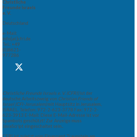
Christliche
Freunde Israels
e. V.
Deutschland
e-Mail:
info[at]cfri.de
Tel.: +49
(0)8621-
977286
Christliche Freunde Israels e. V. (CFRI)
ist der
deutsche Arbeitszweig von
Christian Friends of
Israel (CFI-Jerusalem)
mit Hauptsitz in Jerusalem,
ISRAEL. Telefon: 972-2-623-3778 Fax: 972-2-
623-3913 E-Mail:
Diese E-Mail-Adresse ist vor
Spambots geschützt! Zur Anzeige muss
JavaScript eingeschaltet sein.
.
CFRI ist zuletzt vom Finanzamt Traunstein am