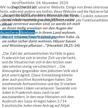
Veröffentlicht: 04. November 2024
Wir nutzen Cookies auf unserer Website. Einige von ihnen sind essen
Zugriffe: 2332
Seite, während andere uns helfen, diese Website und die Nutzererfa
„So spricht GOTT, der Herr: Wenn ich das Haus
Cookies). Sie können selbst entscheiden, ob Sie die Cookies zulassen
Israel wieder sammle aus den Völkern, unter
dass bei einer Ablehnung womöglich nicht mehr alle Funktionalitäte
die sie zerstreut worden sind, so werde ich mich
stehen.
an ihnen heilig erweisen vor den Augen der
Akzeptieren
Ablehnen
Heiden, und sie sollen in ihrem Land wohnen,
Weitere Informationen
Impressum
das ich meinem Knecht Jakob gegeben habe. Ja,
sie sollen sicher darin wohnen, Häuser bauen
und Weinberge pflanzen ...“
(Hesekiel 28,25-26)
„Die Zahl der antisemitischen Vorfälle in ganz
Frankreich hat sich in letzter Zeit vervierfacht,
und die Situation hat sich in den letzten zwei
Jahrzehnten stetig verschlechtert ... Die
Atmosphäre gegenüber dem jüdischen Volk wird
jetzt unerträglich. Diese Entwicklung könnte
aber auch positive Auswirkungen haben. Der
zunehmende Antisemitismus und das Erstarken
der extremen Linken veranlassen Tausende von
Juden in Frankreich dazu, nach Israel
auszuwandern. In den neun Monaten seit dem
Ausbruch des Gaza-Krieges haben 3.714
französische Juden einen Antrag auf Alijah