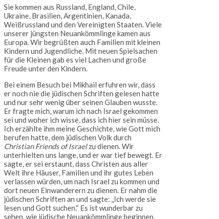
Sie kommen aus Russland, England, Chile,
Ukraine, Brasilien, Argentinien, Kanada,
Weißrussland und den Vereinigten Staaten. Viele
unserer jüngsten Neuankömmlinge kamen aus
Europa. Wir begrüßten auch Familien mit kleinen
Kindern und Jugendliche. Mit neuen Spielsachen
für die Kleinen gab es viel Lachen und große
Freude unter den Kindern.
Bei einem Besuch bei Mikhail erfuhren wir, dass
er noch nie die jüdischen Schriften gelesen hatte
und nur sehr wenig über seinen Glauben wusste.
Er fragte mich, warum ich nach Israel gekommen
sei und woher ich wisse, dass ich hier sein müsse.
Ich erzählte ihm meine Geschichte, wie Gott mich
berufen hatte, dem jüdischen Volk durch
Christian Friends of Israel
zu dienen. Wir
unterhielten uns lange, und er war tief bewegt. Er
sagte, er sei erstaunt, dass Christen aus aller
Welt ihre Häuser, Familien und ihr gutes Leben
verlassen würden, um nach Israel zu kommen und
dort neuen Einwanderern zu dienen. Er nahm die
jüdischen Schriften an und sagte: „Ich werde sie
lesen und Gott suchen.“ Es ist wunderbar zu
sehen, wie jüdische Neuankömmlinge beginnen,