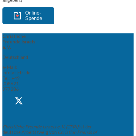
angeben.)
Online-
Spende
Christliche
Freunde Israels
e. V.
Deutschland
e-Mail:
info[at]cfri.de
Tel.: +49
(0)8621-
977286
Christliche Freunde Israels e. V. (CFRI)
ist der
deutsche Arbeitszweig von
Christian Friends of