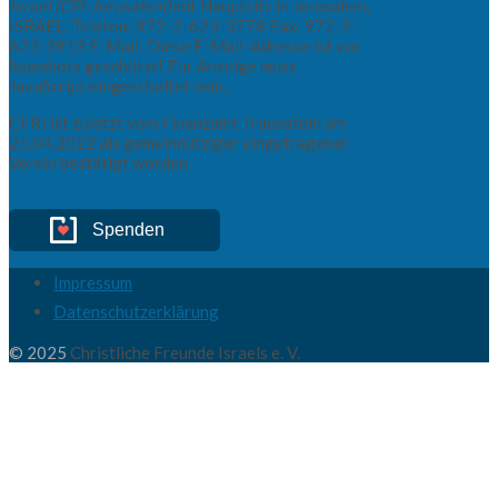
Israel (CFI-Jerusalem)
mit Hauptsitz in Jerusalem,
ISRAEL. Telefon: 972-2-623-3778 Fax: 972-2-
623-3913 E-Mail:
Diese E-Mail-Adresse ist vor
Spambots geschützt! Zur Anzeige muss
JavaScript eingeschaltet sein.
.
CFRI ist zuletzt vom Finanzamt Traunstein am
25.04.2022 als gemeinnütziger eingetragener
Verein bestätigt worden.
Spenden
Impressum
Datenschutzerklärung
© 2025
Christliche Freunde Israels e. V.