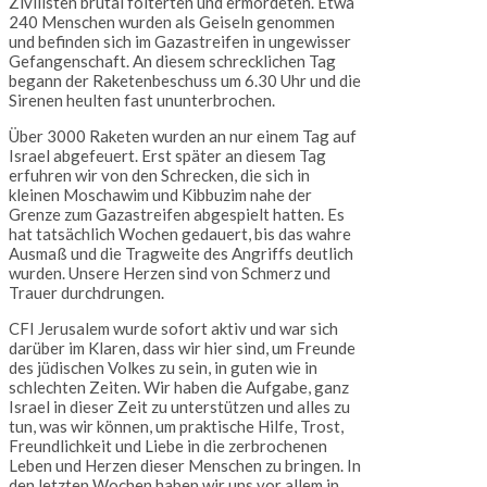
Zivilisten brutal folterten und ermordeten. Etwa
240 Menschen wurden als Geiseln genommen
und befinden sich im Gazastreifen in ungewisser
Gefangenschaft. An diesem schrecklichen Tag
begann der Raketenbeschuss um 6.30 Uhr und die
Sirenen heulten fast ununterbrochen.
Über 3000 Raketen wurden an nur einem Tag auf
Israel abgefeuert. Erst später an diesem Tag
erfuhren wir von den Schrecken, die sich in
kleinen Moschawim und Kibbuzim nahe der
Grenze zum Gazastreifen abgespielt hatten. Es
hat tatsächlich Wochen gedauert, bis das wahre
Ausmaß und die Tragweite des Angriffs deutlich
wurden. Unsere Herzen sind von Schmerz und
Trauer durchdrungen.
CFI Jerusalem wurde sofort aktiv und war sich
darüber im Klaren, dass wir hier sind, um Freunde
des jüdischen Volkes zu sein, in guten wie in
schlechten Zeiten. Wir haben die Aufgabe, ganz
Israel in dieser Zeit zu unterstützen und alles zu
tun, was wir können, um praktische Hilfe, Trost,
Freundlichkeit und Liebe in die zerbrochenen
Leben und Herzen dieser Menschen zu bringen. In
den letzten Wochen haben wir uns vor allem in