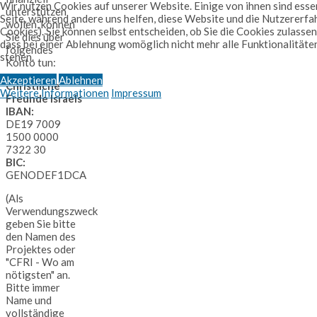
Wir nutzen Cookies auf unserer Website. Einige von ihnen sind essen
unterstützen
Seite, während andere uns helfen, diese Website und die Nutzererfa
wollen, können
Cookies). Sie können selbst entscheiden, ob Sie die Cookies zulassen
Sie dies über
dass bei einer Ablehnung womöglich nicht mehr alle Funktionalitäte
folgendes
stehen.
Konto tun:
Akzeptieren
Ablehnen
Christliche
Weitere Informationen
Impressum
Freunde Israels
IBAN:
DE19 7009
1500 0000
7322 30
BIC:
GENODEF1DCA
(Als
Verwendungszweck
geben Sie bitte
den Namen des
Projektes oder
"CFRI - Wo am
nötigsten" an.
Bitte immer
Name und
vollständige