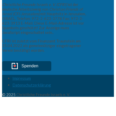
Christliche Freunde Israels e. V. (CFRI)
ist der
deutsche Arbeitszweig von
Christian Friends of
Israel (CFI-Jerusalem)
mit Hauptsitz in Jerusalem,
ISRAEL. Telefon: 972-2-623-3778 Fax: 972-2-
623-3913 E-Mail:
Diese E-Mail-Adresse ist vor
Spambots geschützt! Zur Anzeige muss
JavaScript eingeschaltet sein.
.
CFRI ist zuletzt vom Finanzamt Traunstein am
25.04.2022 als gemeinnütziger eingetragener
Verein bestätigt worden.
Spenden
Impressum
Datenschutzerklärung
© 2025
Christliche Freunde Israels e. V.