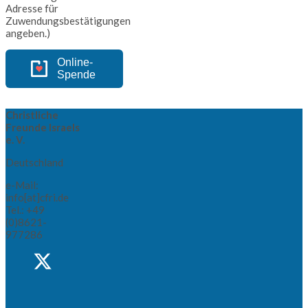
Adresse für
Zuwendungsbestätigungen
angeben.)
Online-
Spende
Christliche
Freunde Israels
e. V.
Deutschland
e-Mail:
info[at]cfri.de
Tel.: +49
(0)8621-
977286