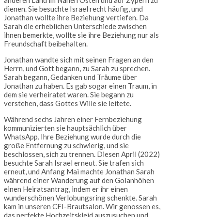
dienen. Sie besuchte Israel recht häufig, und
Jonathan wollte ihre Beziehung vertiefen. Da
Sarah die erheblichen Unterschiede zwischen
ihnen bemerkte, wollte sie ihre Beziehung nur als
Freundschaft beibehalten.
Jonathan wandte sich mit seinen Fragen an den
Herrn, und Gott begann, zu Sarah zu sprechen.
Sarah begann, Gedanken und Träume über
Jonathan zu haben. Es gab sogar einen Traum, in
dem sie verheiratet waren. Sie begann zu
verstehen, dass Gottes Wille sie leitete.
Während sechs Jahren einer Fernbeziehung
kommunizierten sie hauptsächlich über
WhatsApp. Ihre Beziehung wurde durch die
große Entfernung zu schwierig, und sie
beschlossen, sich zu trennen. Diesen April (2022)
besuchte Sarah Israel erneut. Sie trafen sich
erneut, und Anfang Mai machte Jonathan Sarah
während einer Wanderung auf den Golanhöhen
einen Heiratsantrag, indem er ihr einen
wunderschönen Verlobungsring schenkte. Sarah
kam in unseren CFI-Brautsalon. Wir genossen es,
das perfekte Hochzeitskleid auszusuchen und