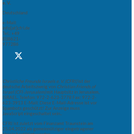
e. V.
Deutschland
e-Mail:
info[at]cfri.de
Tel.: +49
(0)8621-
977286
Christliche Freunde Israels e. V. (CFRI)
ist der
deutsche Arbeitszweig von
Christian Friends of
Israel (CFI-Jerusalem)
mit Hauptsitz in Jerusalem,
ISRAEL. Telefon: 972-2-623-3778 Fax: 972-2-
623-3913 E-Mail:
Diese E-Mail-Adresse ist vor
Spambots geschützt! Zur Anzeige muss
JavaScript eingeschaltet sein.
.
CFRI ist zuletzt vom Finanzamt Traunstein am
25.04.2022 als gemeinnütziger eingetragener
Verein bestätigt worden.