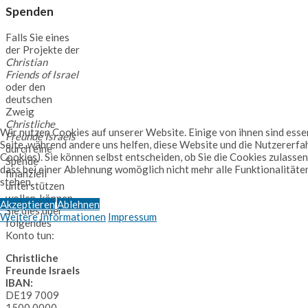
Spenden
Falls Sie eines
der Projekte der
Christian
Friends of Israel
oder den
deutschen
Zweig
Christliche
Wir nutzen Cookies auf unserer Website. Einige von ihnen sind essen
Freunde Israels
Seite, während andere uns helfen, diese Website und die Nutzererfa
durch eine
Cookies). Sie können selbst entscheiden, ob Sie die Cookies zulassen
Spende
dass bei einer Ablehnung womöglich nicht mehr alle Funktionalitäte
finanziell
stehen.
unterstützen
wollen, können
Akzeptieren
Ablehnen
Sie dies über
Weitere Informationen
Impressum
folgendes
Konto tun:
Christliche
Freunde Israels
IBAN:
DE19 7009
1500 0000