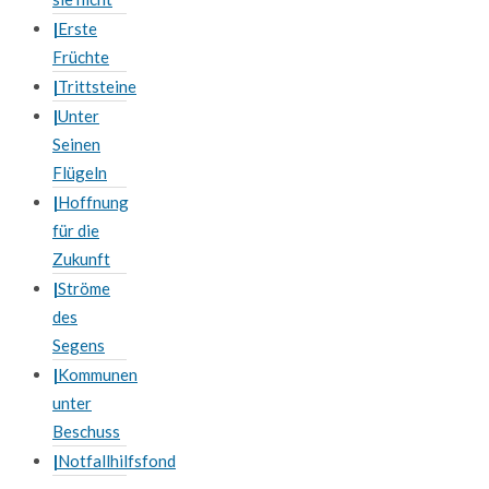
Erste
Früchte
Trittsteine
Unter
Seinen
Flügeln
Hoffnung
für die
Zukunft
Ströme
des
Segens
Kommunen
unter
Beschuss
Notfallhilfsfond