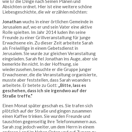
wie Er die Dinge nach Seinen Plänen und
Absichten ordnet. Hier ist eine weitere schöne
Liebesgeschichte, die wir erzählen möchten:
Jonathan
wuchs in einer örtlichen Gemeinde in
Jerusalem auf, wo er und sein Vater eine aktive
Rolle spielten. Im Jahr 2014 luden ihn seine
Freunde zu einer Grillveranstaltung für junge
Erwachsene ein. Zu dieser Zeit arbeitete Sarah
als Freiwillige in einem Gebetsdienst in
Jerusalem. Sie wurde zur gleichen Veranstaltung
eingeladen. Sarah fiel Jonathan ins Auge, aber sie
bemerkte ihn nicht. In der Hoffnung, sie
wiederzusehen, besuchte er die Gruppe junger
Erwachsener, die die Veranstaltung organisierte,
musste aber feststellen, dass Sarah woanders
arbeitete. Er betete zu Gott:
„Bitte, lass es
geschehen, dass ich sie irgendwo auf der
Straße treffe.“
Einen Monat später geschah es. Sie trafen sich
plötzlich auf der Straße und gingen zusammen
einen Kaffee trinken. Sie wurden Freunde und
tauschten gegenseitig ihre Telefonnummern aus.
Sarah zog jedoch weiter, um dem Herrn in einem
anderen Land im Nahen Osten und auf Zypern zu