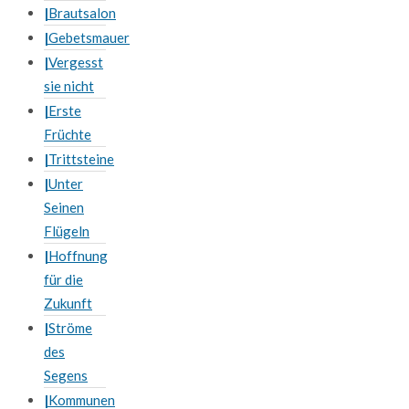
Brautsalon
Gebetsmauer
Vergesst
sie nicht
Erste
Früchte
Trittsteine
Unter
Seinen
Flügeln
Hoffnung
für die
Zukunft
Ströme
des
Segens
Kommunen