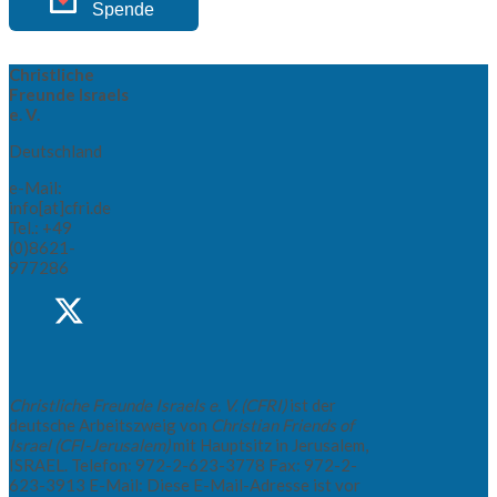
Spende
Christliche
Freunde Israels
e. V.
Deutschland
e-Mail:
info[at]cfri.de
Tel.: +49
(0)8621-
977286
Christliche Freunde Israels e. V. (CFRI)
ist der
deutsche Arbeitszweig von
Christian Friends of
Israel (CFI-Jerusalem)
mit Hauptsitz in Jerusalem,
ISRAEL. Telefon: 972-2-623-3778 Fax: 972-2-
623-3913 E-Mail:
Diese E-Mail-Adresse ist vor