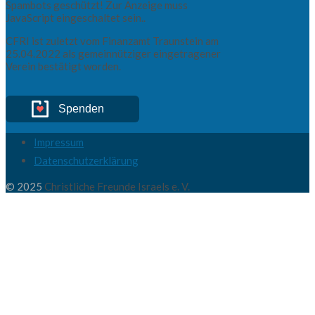
Spambots geschützt! Zur Anzeige muss
JavaScript eingeschaltet sein.
.
CFRI ist zuletzt vom Finanzamt Traunstein am
25.04.2022 als gemeinnütziger eingetragener
Verein bestätigt worden.
Spenden
Impressum
Datenschutzerklärung
© 2025
Christliche Freunde Israels e. V.