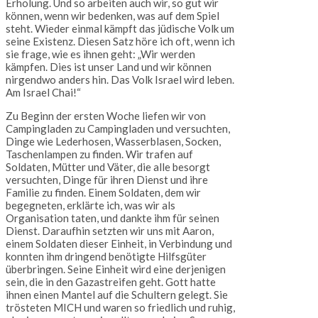
Erholung. Und so arbeiten auch wir, so gut wir
können, wenn wir bedenken, was auf dem Spiel
steht. Wieder einmal kämpft das jüdische Volk um
seine Existenz. Diesen Satz höre ich oft, wenn ich
sie frage, wie es ihnen geht: „Wir werden
kämpfen. Dies ist unser Land und wir können
nirgendwo anders hin. Das Volk Israel wird leben.
Am Israel Chai!“
Zu Beginn der ersten Woche liefen wir von
Campingladen zu Campingladen und versuchten,
Dinge wie Lederhosen, Wasserblasen, Socken,
Taschenlampen zu finden. Wir trafen auf
Soldaten, Mütter und Väter, die alle besorgt
versuchten, Dinge für ihren Dienst und ihre
Familie zu finden. Einem Soldaten, dem wir
begegneten, erklärte ich, was wir als
Organisation taten, und dankte ihm für seinen
Dienst. Daraufhin setzten wir uns mit Aaron,
einem Soldaten dieser Einheit, in Verbindung und
konnten ihm dringend benötigte Hilfsgüter
überbringen. Seine Einheit wird eine derjenigen
sein, die in den Gazastreifen geht. Gott hatte
ihnen einen Mantel auf die Schultern gelegt. Sie
trösteten MICH und waren so friedlich und ruhig,