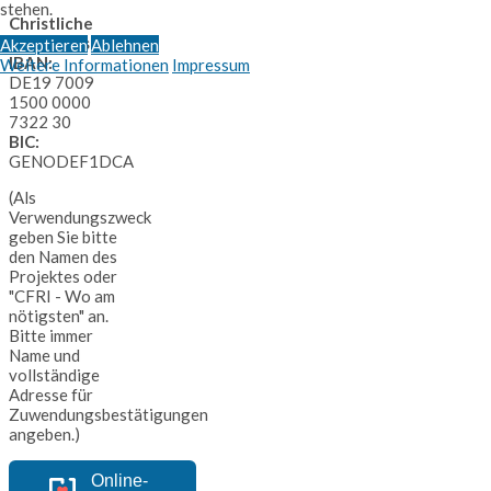
stehen.
Christliche
Freunde Israels
Akzeptieren
Ablehnen
IBAN:
Weitere Informationen
Impressum
DE19 7009
1500 0000
7322 30
BIC:
GENODEF1DCA
(Als
Verwendungszweck
geben Sie bitte
den Namen des
Projektes oder
"CFRI - Wo am
nötigsten" an.
Bitte immer
Name und
vollständige
Adresse für
Zuwendungsbestätigungen
angeben.)
Online-