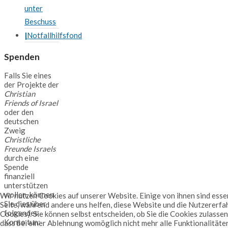
unter
Beschuss
Notfallhilfsfond
Spenden
Falls Sie eines
der Projekte der
Christian
Friends of Israel
oder den
deutschen
Zweig
Christliche
Freunde Israels
durch eine
Spende
finanziell
unterstützen
wollen, können
Wir nutzen Cookies auf unserer Website. Einige von ihnen sind essen
Sie dies über
Seite, während andere uns helfen, diese Website und die Nutzererfa
folgendes
Cookies). Sie können selbst entscheiden, ob Sie die Cookies zulassen
Konto tun:
dass bei einer Ablehnung womöglich nicht mehr alle Funktionalitäte