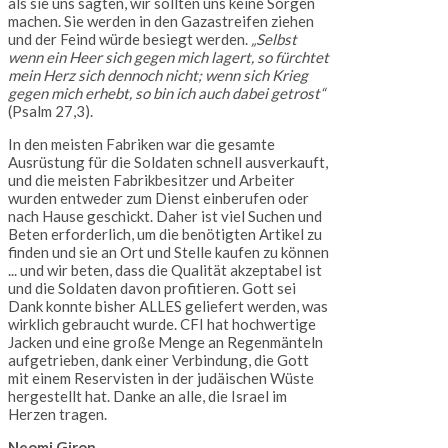
als sie uns sagten, wir sollten uns keine Sorgen
machen. Sie werden in den Gazastreifen ziehen
und der Feind würde besiegt werden.
„Selbst
wenn ein Heer sich gegen mich lagert, so fürchtet
mein Herz sich dennoch nicht; wenn sich Krieg
gegen mich erhebt, so bin ich auch dabei getrost“
(Psalm 27,3).
In den meisten Fabriken war die gesamte
Ausrüstung für die Soldaten schnell ausverkauft,
und die meisten Fabrikbesitzer und Arbeiter
wurden entweder zum Dienst einberufen oder
nach Hause geschickt. Daher ist viel Suchen und
Beten erforderlich, um die benötigten Artikel zu
finden und sie an Ort und Stelle kaufen zu können
... und wir beten, dass die Qualität akzeptabel ist
und die Soldaten davon profitieren. Gott sei
Dank konnte bisher ALLES geliefert werden, was
wirklich gebraucht wurde. CFI hat hochwertige
Jacken und eine große Menge an Regenmänteln
aufgetrieben, dank einer Verbindung, die Gott
mit einem Reservisten in der judäischen Wüste
hergestellt hat. Danke an alle, die Israel im
Herzen tragen.
Neomi Giron