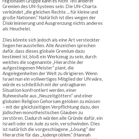
regionalen Gruppe kann es nicht Teil anderer
Gremien des UN-Systems sein. Die UN-Charta
verkündet „die gleichen Rechte ... für kleine und
große Nationen.“ Natürlich ist dies wegen der
Diskriminierung und Ausgrenzung nichts anderes
als Heuchelei.
Dies könnte sich jedoch als eine Art versteckter
Segen herausstellen. Alle Anzeichen sprechen
dafür, dass dieses globale Gremium dazu
bestimmt ist, bloß ein Werkzeug zu sein, durch
welches die sogenannte „Hierarchie der
aufgestiegenen Meister“ plant, die
Angelegenheiten der Welt zu dirigieren. Wenn
Israel nun ein vollwertiges Mitglied der UN wäre,
würde es schließlich mit der untragbaren
Situation konfrontiert werden, einer
Ruhmeshalle aus „Neuzeitgöttern“ und einer
globalen Religion Gehorsam geloben zu müssen
– mit der gleichzeitigen Verpflichtung dazu, den
jüdischen monotheistischen Glauben zu
zerstören. Dadurch würden alle Gründe dafür, ein
Israeli oder ein Jude zu sein, verschwinden. Dies
ist natürlich die vorgeschlagene „Lösung“ der
Hierarchie für das „Judenproblem.“ (Hannah