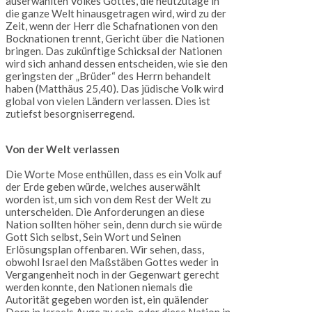
auserwählten Volkes Gottes, die heutzutage in
die ganze Welt hinausgetragen wird, wird zu der
Zeit, wenn der Herr die Schafnationen von den
Bocknationen trennt, Gericht über die Nationen
bringen. Das zukünftige Schicksal der Nationen
wird sich anhand dessen entscheiden, wie sie den
geringsten der „Brüder“ des Herrn behandelt
haben (Matthäus 25,40). Das jüdische Volk wird
global von vielen Ländern verlassen. Dies ist
zutiefst besorgniserregend.
Von der Welt verlassen
Die Worte Mose enthüllen, dass es ein Volk auf
der Erde geben würde, welches auserwählt
worden ist, um sich von dem Rest der Welt zu
unterscheiden. Die Anforderungen an diese
Nation sollten höher sein, denn durch sie würde
Gott Sich selbst, Sein Wort und Seinen
Erlösungsplan offenbaren. Wir sehen, dass,
obwohl Israel den Maßstäben Gottes weder in
Vergangenheit noch in der Gegenwart gerecht
werden konnte, den Nationen niemals die
Autorität gegeben worden ist, ein quälender