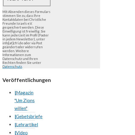
Mit Absenden dieses Formulars
stimmen Sie zu, dass Ihre
Kontaktdaten bei Christliche
Freunde Israels e.V.
gespeichert werden. Diese
Einwilligung ist freiwillig. Sie
kann jederzeit im Profil (Footer
in jedem Newsletter), unter
info[at]cfri.de oder via Post
geändert oder widerrufen
werden. Weitere
Informationen zum
Datenschutz und Ihren
Rechten finden Sie unter
Datenschutz
.
Veröffentlichungen
Magazin
"Um Zions
willen"
Gebetsbriefe
Lehrartikel
Video