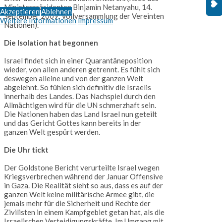
Ministerpräsidenten Binjamin Netanyahu, 14.
Akzeptieren
Ablehnen
September 2009, Vollversammlung der Vereinten
Weitere Informationen
Impressum
Nationen).
Die Isolation hat begonnen
Israel findet sich in einer Quarantäneposition
wieder, von allen anderen getrennt. Es fühlt sich
deswegen alleine und von der ganzen Welt
abgelehnt. So fühlen sich definitiv die Israelis
innerhalb des Landes. Das Nachspiel durch den
Allmächtigen wird für die UN schmerzhaft sein.
Die Nationen haben das Land Israel nun geteilt
und das Gericht Gottes kann bereits in der
ganzen Welt gespürt werden.
Die Uhr tickt
Der Goldstone Bericht verurteilte Israel wegen
Kriegsverbrechen während der Januar Offensive
in Gaza. Die Realität sieht so aus, dass es auf der
ganzen Welt keine militärische Armee gibt, die
jemals mehr für die Sicherheit und Rechte der
Zivilisten in einem Kampfgebiet getan hat, als die
Israelischen Verteidigungskräfte. Im Umgang mit