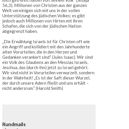
mich getrennt halten von Seinem Volk“ (Jesaja
56,3). Millionen von Christen aus der ganzen
Welt vereinigen sich mit uns in der vollen
Unterstützung des jüdischen Volkes; es gibt
jedoch auch Millionen von Hirten mit ihren
Schafen, die sich von der jüdischen Nation
abgegrenzt haben.
„Die Erwählung Israels ist für Christen oft wie
ein Angriff und kollidiert mit den Jahrhunderte
alten Vorurteilen, die in den Herzen und
Gedanken verankert sind“ (Jules Isaac). Wir sind
ein Volk des Glaubens an den Messias Israels,
Jeschua, das (durch Ihn) jetzt zu Israel gehört.
Wir sind nicht in Vorurteilen verwurzelt, sondern
in der Wahrheit! „Es ist der Saft dieser Wurzel,
der durch unsere Adern fließt und uns erhält –
nicht andersrum.“ (Harold Smith)
Rundmails