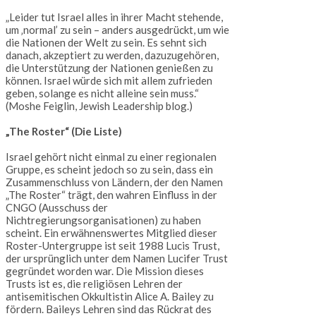
„Leider tut Israel alles in ihrer Macht stehende,
um ‚normal’ zu sein – anders ausgedrückt, um wie
die Nationen der Welt zu sein. Es sehnt sich
danach, akzeptiert zu werden, dazuzugehören,
die Unterstützung der Nationen genießen zu
können. Israel würde sich mit allem zufrieden
geben, solange es nicht alleine sein muss.“
(Moshe Feiglin, Jewish Leadership blog.)
„The Roster“ (Die Liste)
Israel gehört nicht einmal zu einer regionalen
Gruppe, es scheint jedoch so zu sein, dass ein
Zusammenschluss von Ländern, der den Namen
„The Roster“ trägt, den wahren Einfluss in der
CNGO (Ausschuss der
Nichtregierungsorganisationen) zu haben
scheint. Ein erwähnenswertes Mitglied dieser
Roster-Untergruppe ist seit 1988 Lucis Trust,
der ursprünglich unter dem Namen Lucifer Trust
gegründet worden war. Die Mission dieses
Trusts ist es, die religiösen Lehren der
antisemitischen Okkultistin Alice A. Bailey zu
fördern. Baileys Lehren sind das Rückrat des