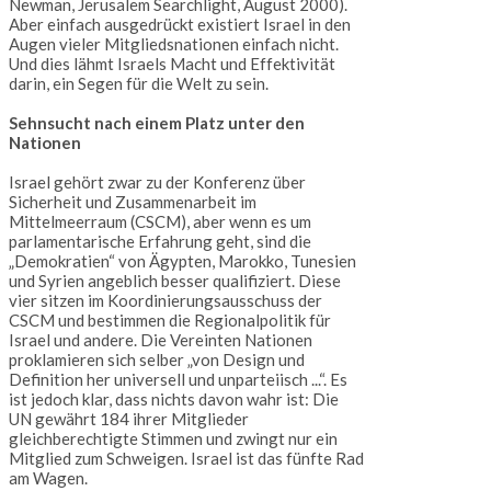
Newman, Jerusalem Searchlight, August 2000).
Aber einfach ausgedrückt existiert Israel in den
Augen vieler Mitgliedsnationen einfach nicht.
Und dies lähmt Israels Macht und Effektivität
darin, ein Segen für die Welt zu sein.
Sehnsucht nach einem Platz unter den
Nationen
Israel gehört zwar zu der Konferenz über
Sicherheit und Zusammenarbeit im
Mittelmeerraum (CSCM), aber wenn es um
parlamentarische Erfahrung geht, sind die
„Demokratien“ von Ägypten, Marokko, Tunesien
und Syrien angeblich besser qualifiziert. Diese
vier sitzen im Koordinierungsausschuss der
CSCM und bestimmen die Regionalpolitik für
Israel und andere. Die Vereinten Nationen
proklamieren sich selber „von Design und
Definition her universell und unparteiisch ...“. Es
ist jedoch klar, dass nichts davon wahr ist: Die
UN gewährt 184 ihrer Mitglieder
gleichberechtigte Stimmen und zwingt nur ein
Mitglied zum Schweigen. Israel ist das fünfte Rad
am Wagen.