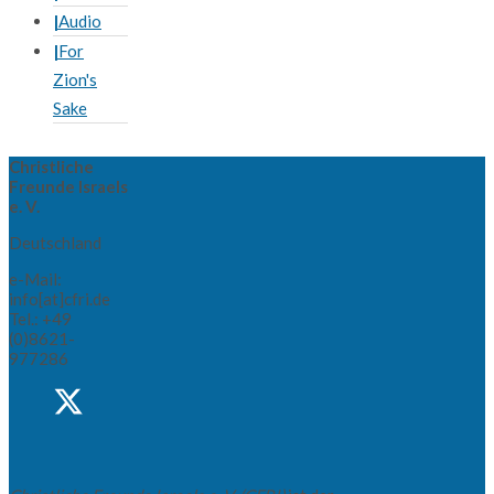
Audio
For
Zion's
Sake
Christliche
Freunde Israels
e. V.
Deutschland
e-Mail:
info[at]cfri.de
Tel.: +49
(0)8621-
977286