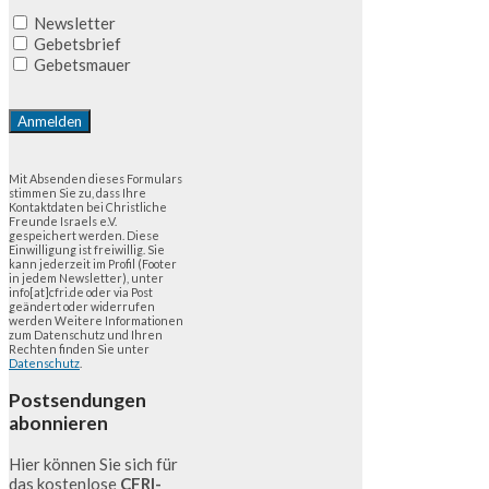
Newsletter
Gebetsbrief
Gebetsmauer
Mit Absenden dieses Formulars
stimmen Sie zu, dass Ihre
Kontaktdaten bei Christliche
Freunde Israels e.V.
gespeichert werden. Diese
Einwilligung ist freiwillig. Sie
kann jederzeit im Profil (Footer
in jedem Newsletter), unter
info[at]cfri.de oder via Post
geändert oder widerrufen
werden Weitere Informationen
zum Datenschutz und Ihren
Rechten finden Sie unter
Datenschutz
.
Postsendungen
abonnieren
Hier können Sie sich für
das kostenlose
CFRI-