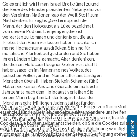
Gelegentlich wirft man Israel Brotkrümel zu und
die Rede des Ministerpräsidenten Netanyahu vor
den Vereinten Nationen gab der Welt Stoff zum
Nachdenken. Er sagte: „Gestern sprach der
Mann, der den Holocaust als Lüge bezeichnet,
von diesem Podium. Denjenigen, die sich
weigerten zu kommen und denjenigen, die aus
Protest den Raum verlassen haben, möchte ich
meine Hochachtung ausdrücken. Sie sind für
moralische Klarheit aufgestanden und Sie haben
ihren Ländern Ehre gemacht. Aber denjenigen,
die diesem Holocaustleugner Gehör verschafft
haben, sage ich im Namen meines Volkes, des
jüdischen Volkes, und im Namen aller anständigen
Menschen überall: Haben Sie kein Schamgefühl?
Haben Sie keinen Anstand? Gerade einmal sechs
Jahrzehnte nach dem Holocaust verleihen Sie
einem Mann Legitimität, der leugnet, dass der
Mord an sechs Millionen Juden stattgefunden
Wir nutzen Cookies auf unserer Website. Einige von ihnen sind
hat, und schwört, den jüdischen Staat
essenziell für den Betrieb der Seite, während andere uns helfen,
auszulöschen. Was für eine Schande! Was für
diese Website und die Nutzererfahrung zu verbessern (Tracking
eine Verhöhnung der UN-Charta!“ Dank sei Gott
Spenden
Cookies). Sie können selbst entscheiden, ob Sie die Cookies zulassen
für den Mut des israelischen
möchten. Bitte beachten Sie, dass bei einer Ablehnung womöglich
Ministerpräsidenten, die Mächte der Finsternis
nicht mehr alle Funktionalitäten der Seite zur Verfügung stehen.
unter den Nationen zu konfrontieren. (Rede des