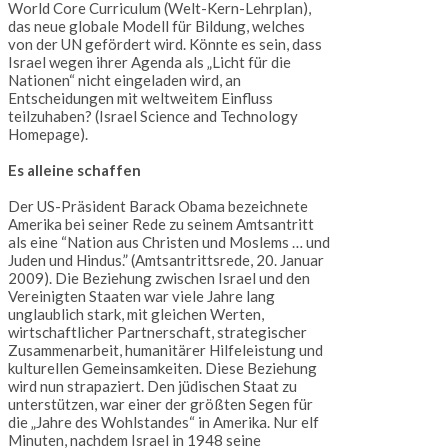
World Core Curriculum (Welt-Kern-Lehrplan),
das neue globale Modell für Bildung, welches
von der UN gefördert wird. Könnte es sein, dass
Israel wegen ihrer Agenda als „Licht für die
Nationen“ nicht eingeladen wird, an
Entscheidungen mit weltweitem Einfluss
teilzuhaben? (Israel Science and Technology
Homepage).
Es alleine schaffen
Der US-Präsident Barack Obama bezeichnete
Amerika bei seiner Rede zu seinem Amtsantritt
als eine “Nation aus Christen und Moslems … und
Juden und Hindus.” (Amtsantrittsrede, 20. Januar
2009). Die Beziehung zwischen Israel und den
Vereinigten Staaten war viele Jahre lang
unglaublich stark, mit gleichen Werten,
wirtschaftlicher Partnerschaft, strategischer
Zusammenarbeit, humanitärer Hilfeleistung und
kulturellen Gemeinsamkeiten. Diese Beziehung
wird nun strapaziert. Den jüdischen Staat zu
unterstützen, war einer der größten Segen für
die „Jahre des Wohlstandes“ in Amerika. Nur elf
Minuten, nachdem Israel in 1948 seine