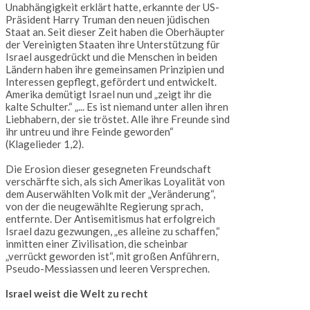
Unabhängigkeit erklärt hatte, erkannte der US-
Präsident Harry Truman den neuen jüdischen
Staat an. Seit dieser Zeit haben die Oberhäupter
der Vereinigten Staaten ihre Unterstützung für
Israel ausgedrückt und die Menschen in beiden
Ländern haben ihre gemeinsamen Prinzipien und
Interessen gepflegt, gefördert und entwickelt.
Amerika demütigt Israel nun und „zeigt ihr die
kalte Schulter.“ „... Es ist niemand unter allen ihren
Liebhabern, der sie tröstet. Alle ihre Freunde sind
ihr untreu und ihre Feinde geworden“
(Klagelieder 1,2).
Die Erosion dieser gesegneten Freundschaft
verschärfte sich, als sich Amerikas Loyalität von
dem Auserwählten Volk mit der „Veränderung“,
von der die neugewählte Regierung sprach,
entfernte. Der Antisemitismus hat erfolgreich
Israel dazu gezwungen, „es alleine zu schaffen,“
inmitten einer Zivilisation, die scheinbar
„verrückt geworden ist“, mit großen Anführern,
Pseudo-Messiassen und leeren Versprechen.
Israel weist die Welt zu recht