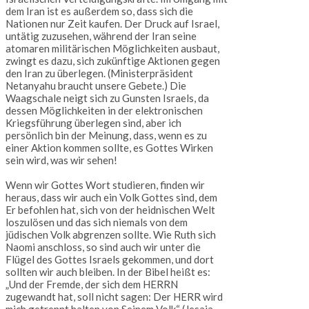
dem Iran ist es außerdem so, dass sich die
Nationen nur Zeit kaufen. Der Druck auf Israel,
untätig zuzusehen, während der Iran seine
atomaren militärischen Möglichkeiten ausbaut,
zwingt es dazu, sich zukünftige Aktionen gegen
den Iran zu überlegen. (Ministerpräsident
Netanyahu braucht unsere Gebete.) Die
Waagschale neigt sich zu Gunsten Israels, da
dessen Möglichkeiten in der elektronischen
Kriegsführung überlegen sind, aber ich
persönlich bin der Meinung, dass, wenn es zu
einer Aktion kommen sollte, es Gottes Wirken
sein wird, was wir sehen!
Wenn wir Gottes Wort studieren, finden wir
heraus, dass wir auch ein Volk Gottes sind, dem
Er befohlen hat, sich von der heidnischen Welt
loszulösen und das sich niemals von dem
jüdischen Volk abgrenzen sollte. Wie Ruth sich
Naomi anschloss, so sind auch wir unter die
Flügel des Gottes Israels gekommen, und dort
sollten wir auch bleiben. In der Bibel heißt es:
„Und der Fremde, der sich dem HERRN
zugewandt hat, soll nicht sagen: Der HERR wird