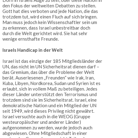
Dorn in Israels Auge zu sein, oder diese Nation in
den Fokus der weltweiten Debatten zu stellen.
Gott hat dies verboten und jede Nation, die das
trotzdem tut, wird einen Fluch auf sich bringen.
Man muss jedoch kein Wissenschaftler sein um
zu erkennen, dass Israel unbestreitbar doch
durch die Welt gerichtet wird. Sie hat sehr
wenige ernsthafte Freunde.
Israels Handicap in der Welt
Israel ist das einzige der 185 Mitgliedsländer der
UN, das nicht im UN Sicherheitsrat dienen darf –
das Gremium, das über die Probleme der Welt
berät. Auserlesenen „Freunden“ wie Irak, Iran,
Kuba, Libyen, Nordkorea, Sudan und Syrien ist es
erlaubt, sich in vollem Maß zu beteiligen. Jedes
dieser Länder unterstützt den Terrorismus und
trotzdem sind sie im Sicherheitsrat. Israel, eine
demokratische Nation und ein Mitglied der UN
seit 1949, wird dieses Privileg nicht gewährt.
Israel versuchte auch in die WEOG (Gruppe
westeuropäischer und anderer Länder)
aufgenommen zu werden, wurde jedoch auch
abgewiesen. Ohne Mitgliedschaft in einer