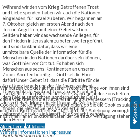
Während wir den vom Krieg Betroffenen Trost
und Liebe spenden, haben wir auch die Nationen
eingeladen, für Israel zu beten. Wir begannen am
7. Oktober, gleich am ersten Abend nach den
Terror-Angriffen, mit einer Gebetsaktion.
Seitdem haben wir das wachsende Anliegen, für
den Frieden in Jerusalem zu beten, weitergeführt
und sind dankbar dafür, dass wir eine
unmittelbare Quelle der Information für die
Menschen in den Nationen darüber sein können,
was Gott hier vor Ort tut. Es haben sich
Menschen aus sechs Kontinenten an unseren
Zoom-Anrufen beteiligt – Gott sei die Ehre
dafür! Unser Gebet ist, dass die Fürbitte für die
Errettung Israels und der Nationen zunimmt.
Wir nutzen Cookies auf unserer Website. Einige von ihnen sind
Diese Schlacht wird nicht nur an der Front auf
essenziell für den Betrieb der Seite, während andere uns helfen,
dem Feld ausgefochten, sondern auch im Geist
diese Website und die Nutzererfahrung zu verbessern (Tracking
durch Gebet. Möge die Hoffnung, die wir in Jesus
Spenden
Cookies). Sie können selbst entscheiden, ob Sie die Cookies zulassen
finden, die Herzen Seines Volkes erfüllen,
möchten. Bitte beachten Sie, dass bei einer Ablehnung womöglich
während Gott für sie kämpft. Die Schlacht gehört
nicht mehr alle Funktionalitäten der Seite zur Verfügung stehen.
dem Herrn!
Akzeptieren
Ablehnen
Suzie
Weitere Informationen
Impressum
Notfallhilfsfond für Israel