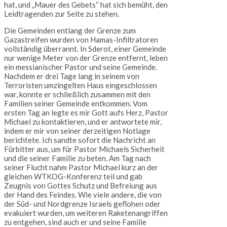
hat, und „Mauer des Gebets“ hat sich bemüht, den
Leidtragenden zur Seite zu stehen.
Die Gemeinden entlang der Grenze zum
Gazastreifen wurden von Hamas-Infiltratoren
vollständig überrannt. In Sderot, einer Gemeinde
nur wenige Meter von der Grenze entfernt, leben
ein messianischer Pastor und seine Gemeinde.
Nachdem er drei Tage lang in seinem von
Terroristen umzingelten Haus eingeschlossen
war, konnte er schließlich zusammen mit den
Familien seiner Gemeinde entkommen. Vom
ersten Tag an legte es mir Gott aufs Herz, Pastor
Michael zu kontaktieren, und er antwortete mir,
indem er mir von seiner derzeitigen Notlage
berichtete. Ich sandte sofort die Nachricht an
Fürbitter aus, um für Pastor Michaels Sicherheit
und die seiner Familie zu beten. Am Tag nach
seiner Flucht nahm Pastor Michael kurz an der
gleichen WTKOG-Konferenz teil und gab
Zeugnis von Gottes Schutz und Befreiung aus
der Hand des Feindes. Wie viele andere, die von
der Süd- und Nordgrenze Israels geflohen oder
evakuiert wurden, um weiteren Raketenangriffen
zu entgehen, sind auch er und seine Familie