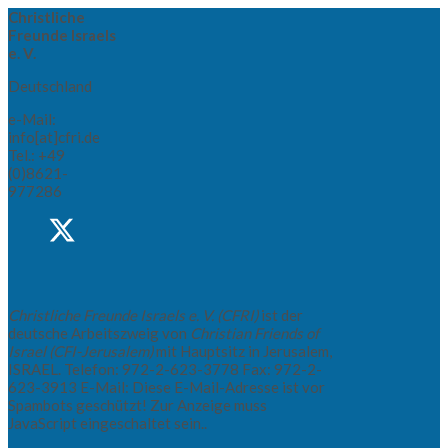
Christliche
Freunde Israels
e. V.
Deutschland
e-Mail:
info[at]cfri.de
Tel.: +49
(0)8621-
977286
Christliche Freunde Israels e. V. (CFRI)
ist der
deutsche Arbeitszweig von
Christian Friends of
Israel (CFI-Jerusalem)
mit Hauptsitz in Jerusalem,
ISRAEL. Telefon: 972-2-623-3778 Fax: 972-2-
623-3913 E-Mail:
Diese E-Mail-Adresse ist vor
Spambots geschützt! Zur Anzeige muss
JavaScript eingeschaltet sein.
.