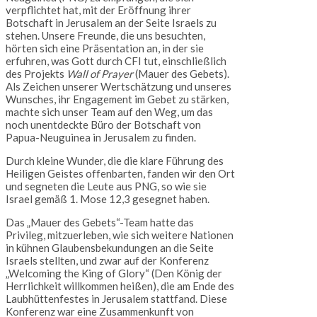
verpflichtet hat, mit der Eröffnung ihrer
Botschaft in Jerusalem an der Seite Israels zu
stehen. Unsere Freunde, die uns besuchten,
hörten sich eine Präsentation an, in der sie
erfuhren, was Gott durch CFI tut, einschließlich
des Projekts
Wall of Prayer
(Mauer des Gebets).
Als Zeichen unserer Wertschätzung und unseres
Wunsches, ihr Engagement im Gebet zu stärken,
machte sich unser Team auf den Weg, um das
noch unentdeckte Büro der Botschaft von
Papua-Neuguinea in Jerusalem zu finden.
Durch kleine Wunder, die die klare Führung des
Heiligen Geistes offenbarten, fanden wir den Ort
und segneten die Leute aus PNG, so wie sie
Israel gemäß 1. Mose 12,3 gesegnet haben.
Das „Mauer des Gebets“-Team hatte das
Privileg, mitzuerleben, wie sich weitere Nationen
in kühnen Glaubensbekundungen an die Seite
Israels stellten, und zwar auf der Konferenz
„Welcoming the King of Glory“ (Den König der
Herrlichkeit willkommen heißen), die am Ende des
Laubhüttenfestes in Jerusalem stattfand. Diese
Konferenz war eine Zusammenkunft von