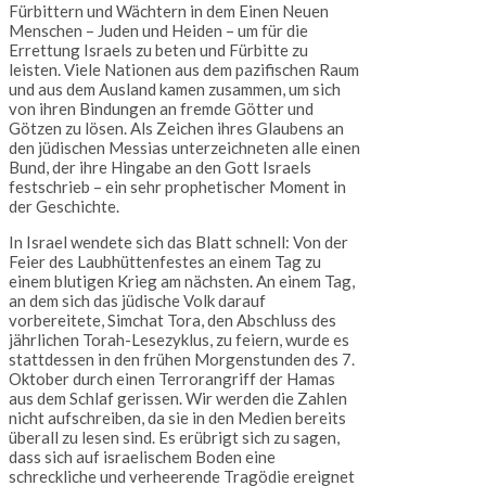
Fürbittern und Wächtern in dem Einen Neuen
Menschen – Juden und Heiden – um für die
Errettung Israels zu beten und Fürbitte zu
leisten. Viele Nationen aus dem pazifischen Raum
und aus dem Ausland kamen zusammen, um sich
von ihren Bindungen an fremde Götter und
Götzen zu lösen. Als Zeichen ihres Glaubens an
den jüdischen Messias unterzeichneten alle einen
Bund, der ihre Hingabe an den Gott Israels
festschrieb – ein sehr prophetischer Moment in
der Geschichte.
In Israel wendete sich das Blatt schnell: Von der
Feier des Laubhüttenfestes an einem Tag zu
einem blutigen Krieg am nächsten. An einem Tag,
an dem sich das jüdische Volk darauf
vorbereitete, Simchat Tora, den Abschluss des
jährlichen Torah-Lesezyklus, zu feiern, wurde es
stattdessen in den frühen Morgenstunden des 7.
Oktober durch einen Terrorangriff der Hamas
aus dem Schlaf gerissen. Wir werden die Zahlen
nicht aufschreiben, da sie in den Medien bereits
überall zu lesen sind. Es erübrigt sich zu sagen,
dass sich auf israelischem Boden eine
schreckliche und verheerende Tragödie ereignet