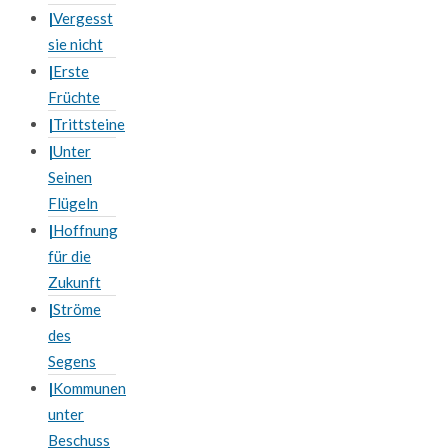
Vergesst
sie nicht
Erste
Früchte
Trittsteine
Unter
Seinen
Flügeln
Hoffnung
für die
Zukunft
Ströme
des
Segens
Kommunen
unter
Beschuss