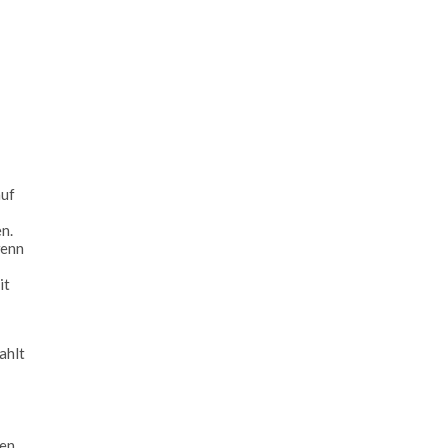
auf
n.
wenn
it
ahlt
ren