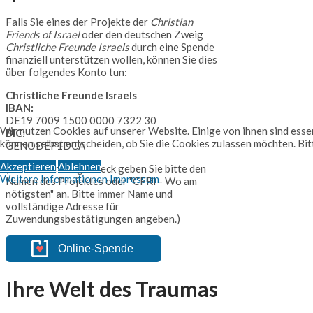
Falls Sie eines der Projekte der
Christian
Friends of Israel
oder den deutschen Zweig
Christliche Freunde Israels
durch eine Spende
finanziell unterstützen wollen, können Sie dies
über folgendes Konto tun:
Christliche Freunde Israels
IBAN:
DE19 7009 1500 0000 7322 30
Wir nutzen Cookies auf unserer Website. Einige von ihnen sind essen
BIC:
können selbst entscheiden, ob Sie die Cookies zulassen möchten. Bit
GENODEF1DCA
Akzeptieren
Ablehnen
(Als Verwendungszweck geben Sie bitte den
Weitere Informationen
Impressum
Namen des Projektes oder "CFRI - Wo am
nötigsten" an. Bitte immer Name und
vollständige Adresse für
Zuwendungsbestätigungen angeben.)
Online-Spende
Ihre Welt des Traumas