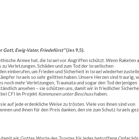
 Gott, Ewig-Vater, Friedefürst“
(Jes 9,5).
hethische Armee hat, die Israel vor Angriffen schützt. Wenn Raketen 
s zu Verletzungen, Schäden und zum Tod der israelischen
n einberufen, um Frieden und Sicherheit in Israel wiederherzustelle
ämpfer Israels so sehr gelitten haben. Unsere Herzen sind traurig, 
s es noch mehr Verletzungen, Traumata und sogar den Tod derjenigen
ändlich ansehen – sie schützen uns, damit wir in friedlicher Sicherhe
r bei CFI im Projekt
Kommunen unter Beschuss
haben.
sie auf jede erdenkliche Weise zu trösten. Viele von ihnen sind von
ennen und ihnen für den Preis danken, den sie zum Schutz Israels gez
 damit wir Gottes Worte des Trostes für jedes betroffene Opfer hö