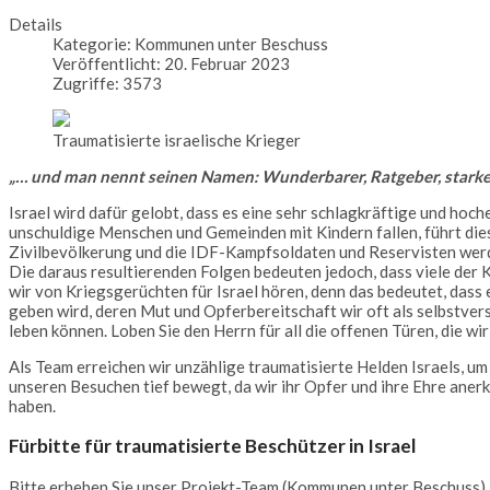
Details
Kategorie:
Kommunen unter Beschuss
Veröffentlicht: 20. Februar 2023
Zugriffe: 3573
Traumatisierte israelische Krieger
„… und man nennt seinen Namen: Wunderbarer, Ratgeber, starker
Israel wird dafür gelobt, dass es eine sehr schlagkräftige und hoc
unschuldige Menschen und Gemeinden mit Kindern fallen, führt die
Zivilbevölkerung und die IDF-Kampfsoldaten und Reservisten werde
Die daraus resultierenden Folgen bedeuten jedoch, dass viele der K
wir von Kriegsgerüchten für Israel hören, denn das bedeutet, das
geben wird, deren Mut und Opferbereitschaft wir oft als selbstverst
leben können. Loben Sie den Herrn für all die offenen Türen, die wi
Als Team erreichen wir unzählige traumatisierte Helden Israels, um 
unseren Besuchen tief bewegt, da wir ihr Opfer und ihre Ehre anerk
haben.
Fürbitte für traumatisierte Beschützer in Israel
Bitte erheben Sie unser Projekt-Team (Kommunen unter Beschuss),