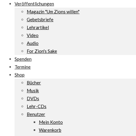
Veröffentlichungen
Magazin "Um Zions willen"
Gebetsbriefe
Lehrartikel
Video
Audio
For Zion's Sake
Spenden
Termine
Shop
Bücher
Musik
DVDs
Lehr-CDs
Benutzer
Mein Konto
Warenkorb